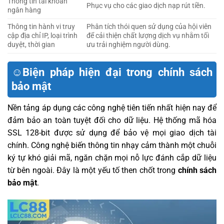
Thông tin tài khoản
Phục vụ cho các giao dịch nạp rút tiền.
ngân hàng
Thông tin hành vi truy
Phân tích thói quen sử dụng của hội viên
cập địa chỉ IP, loại trình
để cải thiện chất lượng dịch vụ nhằm tối
duyệt, thời gian
ưu trải nghiệm người dùng.
☺️Biện pháp hiện đại trong chính sách
bảo mật
Nền tảng áp dụng các công nghệ tiên tiến nhất hiện nay để
đảm bảo an toàn tuyệt đối cho dữ liệu. Hệ thống mã hóa
SSL 128-bit được sử dụng để bảo vệ mọi giao dịch tài
chính. Công nghệ biến thông tin nhạy cảm thành một chuỗi
ký tự khó giải mã, ngăn chặn mọi nỗ lực đánh cắp dữ liệu
từ bên ngoài. Đây là một yếu tố then chốt trong
chính sách
bảo mật
.