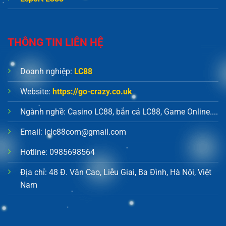
THÔNG TIN LIÊN HỆ
Doanh nghiệp:
LC88
Website:
https://go-crazy.co.uk
Ngành nghề: Casino LC88, bắn cá LC88, Game Online....
Email:
lclc88com@gmail.com
Hotline: 0985698564
Địa chỉ: 48 Đ. Văn Cao, Liễu Giai, Ba Đình, Hà Nội, Việt
Nam