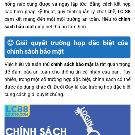
hổng nào cũng được vá ngay lập tức. Bằng cách kết hợp
các biện pháp kỹ thuật, quy trình quản lý chặt chẽ,
LC 88
cam kết mang đến một môi trường an toàn. Hiểu rõ
chính
sách bảo mật
giúp bet thủ an tâm hơn.
😊Giải quyết trường hợp đặc biệt của
chính sách bảo mật
Việc hiểu và tuân thủ
chính sách bảo mật
là rất quan trọng
để đảm bảo an toàn cho thông tin cá nhân của bạn. Tuy
nhiên, trong một số trường hợp đặc biệt, chính sách có thể
được áp dụng khác đi. Dưới đây là các trường hợp đặc biệt
cùng cách giải quyết chúng.