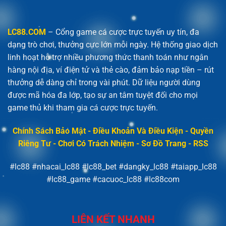
LC88.COM
– Cổng game cá cược trực tuyến uy tín, đa
dạng trò chơi, thưởng cực lớn mỗi ngày. Hệ thống giao dịch
linh hoạt hỗ trợ nhiều phương thức thanh toán như ngân
hàng nội địa, ví điện tử và thẻ cào, đảm bảo nạp tiền – rút
thưởng dễ dàng chỉ trong vài phút. Dữ liệu người dùng
được mã hóa đa lớp, tạo sự an tâm tuyệt đối cho mọi
game thủ khi tham gia cá cược trực tuyến.
Chính Sách Bảo Mật
-
Điều Khoản Và Điều Kiện
-
Quyền
Riêng Tư
-
Chơi Có Trách Nhiệm
-
Sơ Đồ Trang
-
RSS
#lc88 #nhacai_lc88 #lc88_bet #dangky_lc88 #taiapp_lc88
#lc88_game #cacuoc_lc88 #lc88com
LIÊN KẾT NHANH