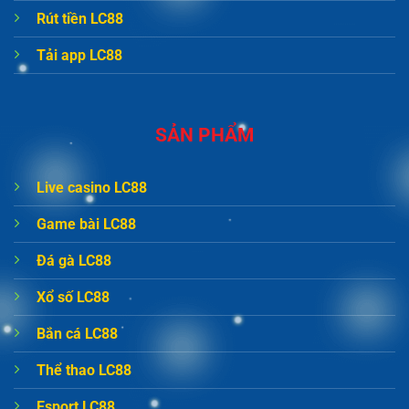
Rút tiền LC88
Tải app LC88
SẢN PHẨM
Live casino LC88
Game bài LC88
Đá gà LC88
Xổ số LC88
Bắn cá LC88
Thể thao LC88
Esport LC88