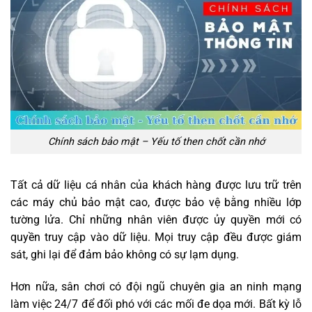
Chính sách bảo mật – Yếu tố then chốt cần nhớ
Tất cả dữ liệu cá nhân của khách hàng được lưu trữ trên
các máy chủ bảo mật cao, được bảo vệ bằng nhiều lớp
tường lửa. Chỉ những nhân viên được ủy quyền mới có
quyền truy cập vào dữ liệu. Mọi truy cập đều được giám
sát, ghi lại để đảm bảo không có sự lạm dụng.
Hơn nữa, sân chơi có đội ngũ chuyên gia an ninh mạng
làm việc 24/7 để đối phó với các mối đe dọa mới. Bất kỳ lỗ