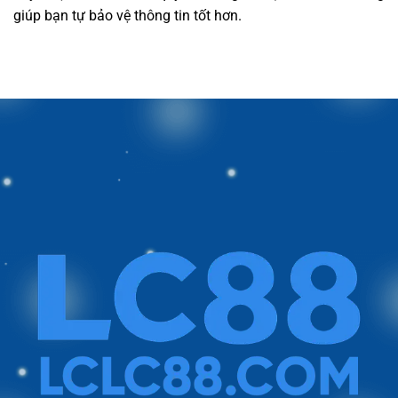
giúp bạn tự bảo vệ thông tin tốt hơn.