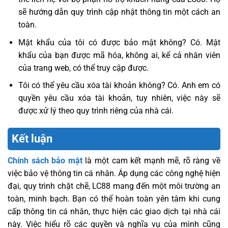
sẽ hướng dẫn quy trình cập nhật thông tin một cách an
toàn.
Mật khẩu của tôi có được bảo mật không? Có. Mật
khẩu của bạn được mã hóa, không ai, kể cả nhân viên
của trang web, có thể truy cập được.
Tôi có thể yêu cầu xóa tài khoản không? Có. Anh em có
quyền yêu cầu xóa tài khoản, tuy nhiên, việc này sẽ
được xử lý theo quy trình riêng của nhà cái.
Kết luận
Chính sách bảo mật
là một cam kết mạnh mẽ, rõ ràng về
việc bảo vệ thông tin cá nhân. Áp dụng các công nghệ hiện
đại, quy trình chặt chẽ, LC88 mang đến một môi trường an
toàn, minh bạch. Bạn có thể hoàn toàn yên tâm khi cung
cấp thông tin cá nhân, thực hiện các giao dịch tại nhà cái
này. Việc hiểu rõ các quyền và nghĩa vụ của mình cũng