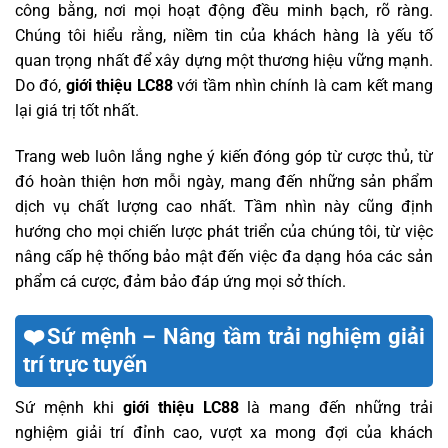
công bằng, nơi mọi hoạt động đều minh bạch, rõ ràng.
Chúng tôi hiểu rằng, niềm tin của khách hàng là yếu tố
quan trọng nhất để xây dựng một thương hiệu vững mạnh.
Do đó,
giới thiệu LC88
với tầm nhìn chính là cam kết mang
lại giá trị tốt nhất.
Trang web luôn lắng nghe ý kiến đóng góp từ cược thủ, từ
đó hoàn thiện hơn mỗi ngày, mang đến những sản phẩm
dịch vụ chất lượng cao nhất. Tầm nhìn này cũng định
hướng cho mọi chiến lược phát triển của chúng tôi, từ việc
nâng cấp hệ thống bảo mật đến việc đa dạng hóa các sản
phẩm cá cược, đảm bảo đáp ứng mọi sở thích.
❤️Sứ mệnh – Nâng tầm trải nghiệm giải
trí trực tuyến
Sứ mệnh khi
giới thiệu LC88
là mang đến những trải
nghiệm giải trí đỉnh cao, vượt xa mong đợi của khách