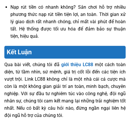
Nạp rút tiền có nhanh không? Sân chơi hỗ trợ nhiều
phương thức nạp rút tiền tiện lợi, an toàn. Thời gian xử
lý giao dịch rất nhanh chóng, chỉ mất vài phút để hoàn
tất. Hệ thống được tối ưu hóa để đảm bảo sự thuận
tiện, hiệu quả.
Kết Luận
Qua bài viết, chúng tôi đã
giới thiệu LC88
một cách toàn
diện, từ tầm nhìn, sứ mệnh, giá trị cốt lõi đến các tiện ích
vượt trội. Link LC88 không chỉ là một nhà cái cá cược mà
còn là một không gian giải trí an toàn, minh bạch, chuyên
nghiệp. Với sự đầu tư nghiêm túc vào công nghệ, đội ngũ
nhân sự, chúng tôi cam kết mang lại những trải nghiệm tốt
nhất. Nếu có bất kỳ câu hỏi nào, đừng ngần ngại liên hệ
đội ngũ hỗ trợ của chúng tôi.