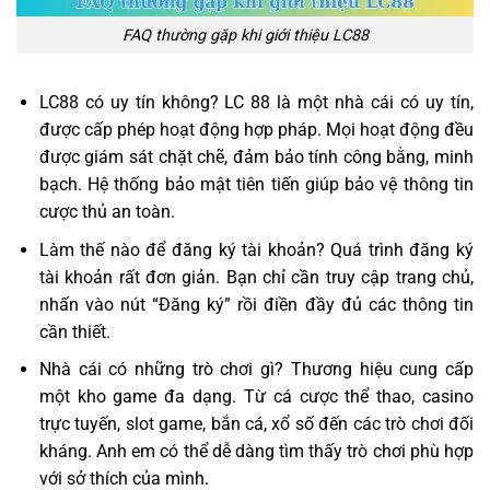
FAQ thường gặp khi giới thiệu LC88
LC88 có uy tín không? LC 88 là một nhà cái có uy tín,
được cấp phép hoạt động hợp pháp. Mọi hoạt động đều
được giám sát chặt chẽ, đảm bảo tính công bằng, minh
bạch. Hệ thống bảo mật tiên tiến giúp bảo vệ thông tin
cược thủ an toàn.
Làm thế nào để đăng ký tài khoản? Quá trình đăng ký
tài khoản rất đơn giản. Bạn chỉ cần truy cập trang chủ,
nhấn vào nút “Đăng ký” rồi điền đầy đủ các thông tin
cần thiết.
Nhà cái có những trò chơi gì? Thương hiệu cung cấp
một kho game đa dạng. Từ cá cược thể thao, casino
trực tuyến, slot game, bắn cá, xổ số đến các trò chơi đối
kháng. Anh em có thể dễ dàng tìm thấy trò chơi phù hợp
với sở thích của mình.