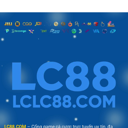
LC88.COM
– Cổng game cá cược trực tuyến uy tín, đa