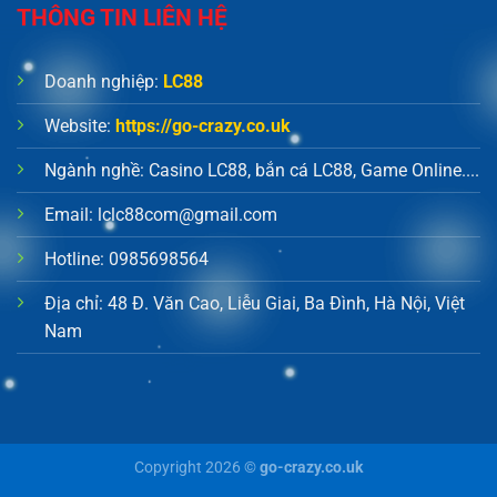
THÔNG TIN LIÊN HỆ
Doanh nghiệp:
LC88
Website:
https://go-crazy.co.uk
Ngành nghề: Casino LC88, bắn cá LC88, Game Online....
Email:
lclc88com@gmail.com
Hotline: 0985698564
Địa chỉ: 48 Đ. Văn Cao, Liễu Giai, Ba Đình, Hà Nội, Việt
Nam
Copyright 2026 ©
go-crazy.co.uk