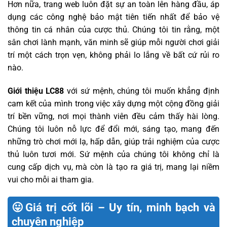
Hơn nữa, trang web luôn đặt sự an toàn lên hàng đầu, áp
dụng các công nghệ bảo mật tiên tiến nhất để bảo vệ
thông tin cá nhân của cược thủ. Chúng tôi tin rằng, một
sân chơi lành mạnh, văn minh sẽ giúp mỗi người chơi giải
trí một cách trọn vẹn, không phải lo lắng về bất cứ rủi ro
nào.
Giới thiệu LC88
với sứ mệnh, chúng tôi muốn khẳng định
cam kết của mình trong việc xây dựng một cộng đồng giải
trí bền vững, nơi mọi thành viên đều cảm thấy hài lòng.
Chúng tôi luôn nỗ lực để đổi mới, sáng tạo, mang đến
những trò chơi mới lạ, hấp dẫn, giúp trải nghiệm của cược
thủ luôn tươi mới. Sứ mệnh của chúng tôi không chỉ là
cung cấp dịch vụ, mà còn là tạo ra giá trị, mang lại niềm
vui cho mỗi ai tham gia.
😛Giá trị cốt lõi – Uy tín, minh bạch và
chuyên nghiệp