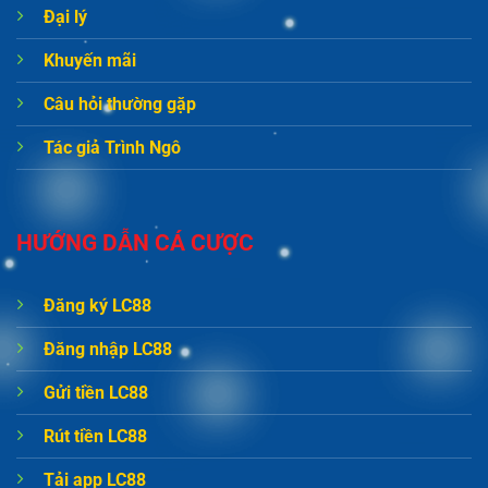
Đại lý
Khuyến mãi
Câu hỏi thường gặp
Tác giả Trình Ngô
HƯỚNG DẪN CÁ CƯỢC
Đăng ký LC88
Đăng nhập LC88
Gửi tiền LC88
Rút tiền LC88
Tải app LC88