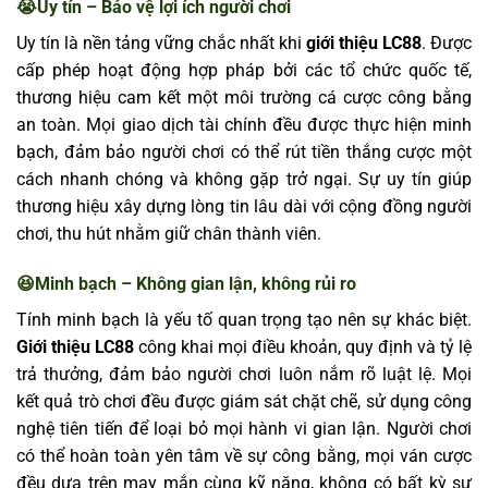
😭Uy tín – Bảo vệ lợi ích người chơi
Uy tín là nền tảng vững chắc nhất khi
giới thiệu LC88
. Được
cấp phép hoạt động hợp pháp bởi các tổ chức quốc tế,
thương hiệu cam kết một môi trường cá cược công bằng
an toàn. Mọi giao dịch tài chính đều được thực hiện minh
bạch, đảm bảo người chơi có thể rút tiền thắng cược một
cách nhanh chóng và không gặp trở ngại. Sự uy tín giúp
thương hiệu xây dựng lòng tin lâu dài với cộng đồng người
chơi, thu hút nhằm giữ chân thành viên.
😆Minh bạch – Không gian lận, không rủi ro
Tính minh bạch là yếu tố quan trọng tạo nên sự khác biệt.
Giới thiệu LC88
công khai mọi điều khoản, quy định và tỷ lệ
trả thưởng, đảm bảo người chơi luôn nắm rõ luật lệ. Mọi
kết quả trò chơi đều được giám sát chặt chẽ, sử dụng công
nghệ tiên tiến để loại bỏ mọi hành vi gian lận. Người chơi
có thể hoàn toàn yên tâm về sự công bằng, mọi ván cược
đều dựa trên may mắn cùng kỹ năng, không có bất kỳ sự