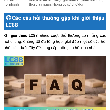
Tốc độ phản
Mọi yêu cầu đều được ghi nhận và phản hồi trong
hồi nhanh
thời gian ngắn, không có sự chờ đợi.
😊Các câu hỏi thường gặp khi giới thiệu
LC88
Khi
giới thiệu LC88
, nhiều cược thủ thường có những câu
hỏi chung. Chúng tôi đã tổng hợp, giải đáp một số câu hỏi
phổ biến dưới đây để cung cấp thông tin hữu ích nhất.