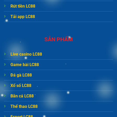
Rút tiền LC88
Tải app LC88
SẢN PHẨM
Live casino LC88
Game bài LC88
Đá gà LC88
Xổ số LC88
Bắn cá LC88
Thể thao LC88
Esport LC88