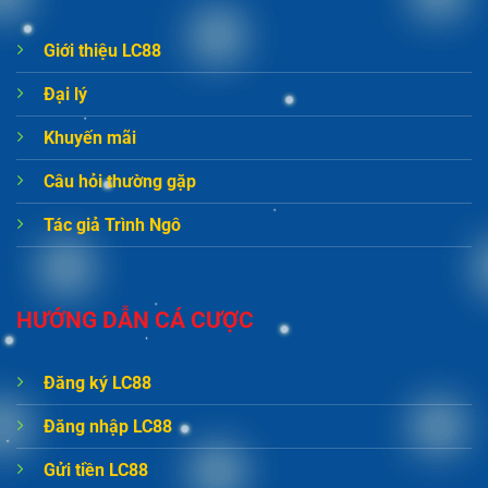
Giới thiệu LC88
Đại lý
Khuyến mãi
Câu hỏi thường gặp
Tác giả Trình Ngô
HƯỚNG DẪN CÁ CƯỢC
Đăng ký LC88
Đăng nhập LC88
Gửi tiền LC88