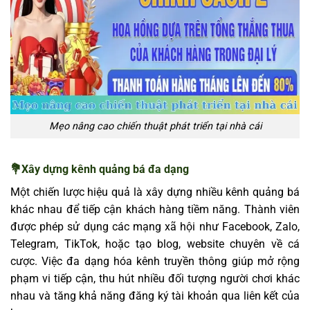
Mẹo nâng cao chiến thuật phát triển tại nhà cái
💐Xây dựng kênh quảng bá đa dạng
Một chiến lược hiệu quả là xây dựng nhiều kênh quảng bá
khác nhau để tiếp cận khách hàng tiềm năng. Thành viên
được phép sử dụng các mạng xã hội như Facebook, Zalo,
Telegram, TikTok, hoặc tạo blog, website chuyên về cá
cược. Việc đa dạng hóa kênh truyền thông giúp mở rộng
phạm vi tiếp cận, thu hút nhiều đối tượng người chơi khác
nhau và tăng khả năng đăng ký tài khoản qua liên kết của