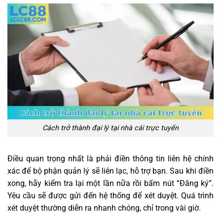
Cách trở thành đại lý tại nhà cái trực tuyến
Điều quan trọng nhất là phải điền thông tin liên hệ chính
xác để bộ phận quản lý sẽ liên lạc, hỗ trợ bạn. Sau khi điền
xong, hãy kiểm tra lại một lần nữa rồi bấm nút “Đăng ký”.
Yêu cầu sẽ được gửi đến hệ thống để xét duyệt. Quá trình
xét duyệt thường diễn ra nhanh chóng, chỉ trong vài giờ.