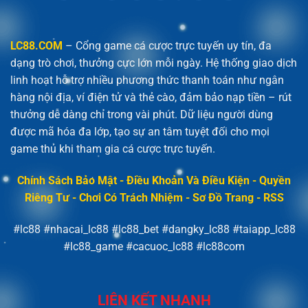
LC88.COM
– Cổng game cá cược trực tuyến uy tín, đa
dạng trò chơi, thưởng cực lớn mỗi ngày. Hệ thống giao dịch
linh hoạt hỗ trợ nhiều phương thức thanh toán như ngân
hàng nội địa, ví điện tử và thẻ cào, đảm bảo nạp tiền – rút
thưởng dễ dàng chỉ trong vài phút. Dữ liệu người dùng
được mã hóa đa lớp, tạo sự an tâm tuyệt đối cho mọi
game thủ khi tham gia cá cược trực tuyến.
Chính Sách Bảo Mật
-
Điều Khoản Và Điều Kiện
-
Quyền
Riêng Tư
-
Chơi Có Trách Nhiệm
-
Sơ Đồ Trang
-
RSS
#lc88 #nhacai_lc88 #lc88_bet #dangky_lc88 #taiapp_lc88
#lc88_game #cacuoc_lc88 #lc88com
LIÊN KẾT NHANH