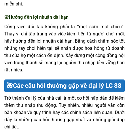
miễn phí.
🌸Hướng đến lợi nhuận dài hạn
Công việc đối tác không phải là “một sớm một chiều”.
Thay vì chỉ tập trung vào việc kiếm tiền từ người chơi mới,
hãy hướng đến lợi nhuận dài hạn. Bằng cách chăm sóc tốt
những tay chơi hiện tại, sẽ nhận được hoa hồng từ doanh
thu của họ một cách ổn định. Xây dựng một cộng đồng hội
viên trung thành sẽ mang lại nguồn thu nhập bền vững hơn
rất nhiều.
🌺Các câu hỏi thường gặp về đại lý LC 88
Trở thành đại lý của nhà cái là một cơ hội hấp dẫn để kiếm
thêm thu nhập thụ động. Tuy nhiên, nhiều người vẫn còn
băn khoăn về quy trình hay các chính sách liên quan. Dưới
đây là những câu hỏi thường gặp nhất và những giải đáp
chi tiết.