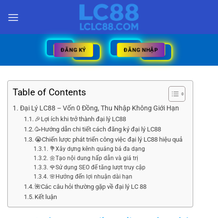
ĐĂNG KÝ
ĐĂNG NHẬP
Table of Contents
Đại Lý LC88 – Vốn 0 Đồng, Thu Nhập Không Giới Hạn
🎉Lợi ích khi trở thành đại lý LC88
🥳Hướng dẫn chi tiết cách đăng ký đại lý LC88
😭Chiến lược phát triển công việc đại lý LC88 hiệu quả
💐Xây dựng kênh quảng bá đa dạng
🌼Tạo nội dung hấp dẫn và giá trị
🌹Sử dụng SEO để tăng lượt truy cập
🌸Hướng đến lợi nhuận dài hạn
🌺Các câu hỏi thường gặp về đại lý LC 88
Kết luận