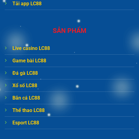
Tải app LC88
SẢN PHẨM
Live casino LC88
Game bài LC88
Đá gà LC88
Xổ số LC88
Bắn cá LC88
Thể thao LC88
Esport LC88