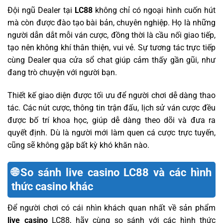
Đội ngũ Dealer tại
LC88
không chỉ có ngoại hình cuốn hút
mà còn được đào tạo bài bản, chuyên nghiệp. Họ là những
người dẫn dắt mỗi ván cược, đồng thời là cầu nối giao tiếp,
tạo nên không khí thân thiện, vui vẻ. Sự tương tác trực tiếp
cùng Dealer qua cửa sổ chat giúp cảm thấy gần gũi, như
đang trò chuyện với người bạn.
Thiết kế giao diện được tối ưu để người chơi dễ dàng thao
tác. Các nút cược, thông tin trận đấu, lịch sử ván cược đều
được bố trí khoa học, giúp dễ dàng theo dõi và đưa ra
quyết định. Dù là người mới làm quen cá cược trực tuyến,
cũng sẽ không gặp bất kỳ khó khăn nào.
🌐So sánh live casino LC88 và các hình
thức casino khác
Để người chơi có cái nhìn khách quan nhất về sản phẩm
live casino
LC88, hãy cùng so sánh với các hình thức