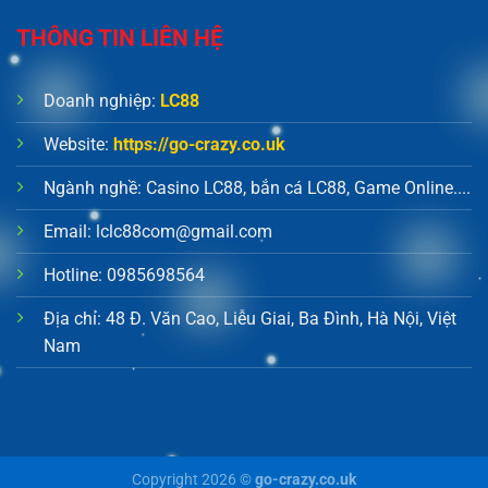
THÔNG TIN LIÊN HỆ
Doanh nghiệp:
LC88
Website:
https://go-crazy.co.uk
Ngành nghề: Casino LC88, bắn cá LC88, Game Online....
Email:
lclc88com@gmail.com
Hotline: 0985698564
Địa chỉ: 48 Đ. Văn Cao, Liễu Giai, Ba Đình, Hà Nội, Việt
Nam
Copyright 2026 ©
go-crazy.co.uk