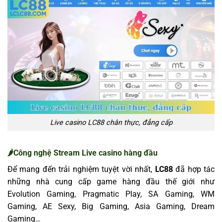
Live casino LC88 chân thực, đẳng cấp
🌶️Công nghệ Stream Live casino hàng đầu
Để mang đến trải nghiệm tuyệt vời nhất,
LC88
đã hợp tác
những nhà cung cấp game hàng đầu thế giới như
Evolution Gaming, Pragmatic Play, SA Gaming, WM
Gaming, AE Sexy, Big Gaming, Asia Gaming, Dream
Gaming…