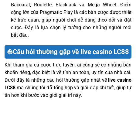
Baccarat, Roulette, Blackjack và Mega Wheel. Điểm
cộng lớn của Pragmatic Play là các bàn cược được thiết
kế trực quan, giúp người chơi dễ dàng theo dõi và đặt
cược. Đây là lựa chọn lý tưởng cho những người mới
bắt đầu.
⛵Câu hỏi thường gặp về live casino LC88
Khi tham gia cá cược trực tuyến, ai cũng sẽ có những băn
khoăn riêng, đặc biệt là về tính an toàn, uy tín của nhà cái.
Dưới đây là những câu hỏi thường gặp nhất về
live casino
LC88
mà chúng tôi đã tổng hợp và giải đáp chi tiết, giúp tự
tin hơn khi bước vào giới giải trí này.