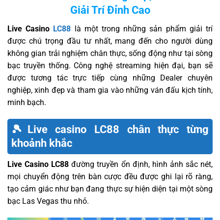
Giải Trí Đỉnh Cao
Live Casino
LC88
là một trong những sản phẩm giải trí
được chú trọng đầu tư nhất, mang đến cho người dùng
không gian trải nghiệm chân thực, sống động như tại sòng
bạc truyền thống. Công nghệ streaming hiện đại, bạn sẽ
được tương tác trực tiếp cùng những Dealer chuyên
nghiệp, xinh đẹp và tham gia vào những ván đấu kịch tính,
minh bạch.
🎾Live casino LC88 chân thực từng
khoảnh khắc
Live Casino LC88
đường truyền ổn định, hình ảnh sắc nét,
mọi chuyển động trên bàn cược đều được ghi lại rõ ràng,
tạo cảm giác như bạn đang thực sự hiện diện tại một sòng
bạc Las Vegas thu nhỏ.