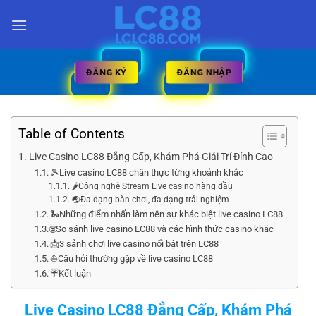
ĐĂNG KÝ
ĐĂNG NHẬP
Table of Contents
Live Casino LC88 Đẳng Cấp, Khám Phá Giải Trí Đỉnh Cao
🎾Live casino LC88 chân thực từng khoảnh khắc
🌶️Công nghệ Stream Live casino hàng đầu
🌏Đa dạng bàn chơi, đa dạng trải nghiệm
🐍Những điểm nhấn làm nên sự khác biệt live casino LC88
🌐So sánh live casino LC88 và các hình thức casino khác
📩3 sảnh chơi live casino nổi bật trên LC88
⛵Câu hỏi thường gặp về live casino LC88
☔Kết luận
Live Casino LC88 Đẳng Cấp, Khám Phá