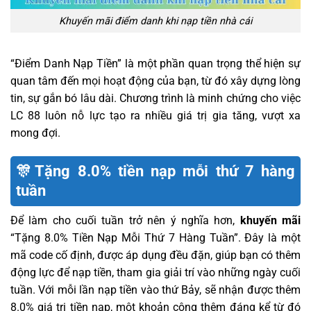
Khuyến mãi điểm danh khi nạp tiền nhà cái
“Điểm Danh Nạp Tiền” là một phần quan trọng thể hiện sự
quan tâm đến mọi hoạt động của bạn, từ đó xây dựng lòng
tin, sự gắn bó lâu dài. Chương trình là minh chứng cho việc
LC 88 luôn nỗ lực tạo ra nhiều giá trị gia tăng, vượt xa
mong đợi.
🎊Tặng 8.0% tiền nạp mỗi thứ 7 hàng
tuần
Để làm cho cuối tuần trở nên ý nghĩa hơn,
khuyến mãi
“Tặng 8.0% Tiền Nạp Mỗi Thứ 7 Hàng Tuần”. Đây là một
mã code cố định, được áp dụng đều đặn, giúp bạn có thêm
động lực để nạp tiền, tham gia giải trí vào những ngày cuối
tuần. Với mỗi lần nạp tiền vào thứ Bảy, sẽ nhận được thêm
8.0% giá trị tiền nạp, một khoản cộng thêm đáng kể từ đó