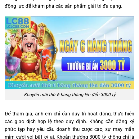
động lực để khám phá các sản phẩm giải trí đa dạng.
Khuyến mãi thứ 6 hàng tháng lên đến 3000 tỷ
Để tham gia, anh em chỉ cần duy trì hoạt động, thực hiện
các giao dịch hợp lệ theo quy định. Không cần đăng ký
phức tạp hay yêu cầu doanh thu cược cao, sự may mắn
mỉm cười với bất kỳ ai. Khoản thưởng 3000 tỷ không chỉ là