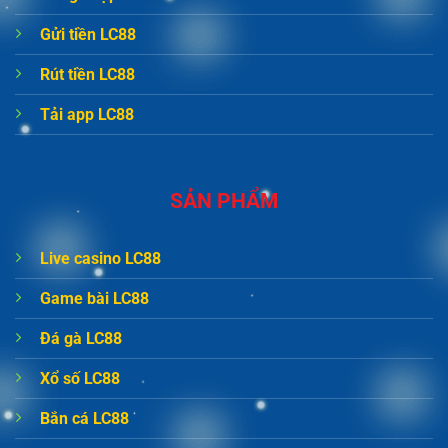
Gửi tiền LC88
Rút tiền LC88
Tải app LC88
SẢN PHẨM
Live casino LC88
Game bài LC88
Đá gà LC88
Xổ số LC88
Bắn cá LC88