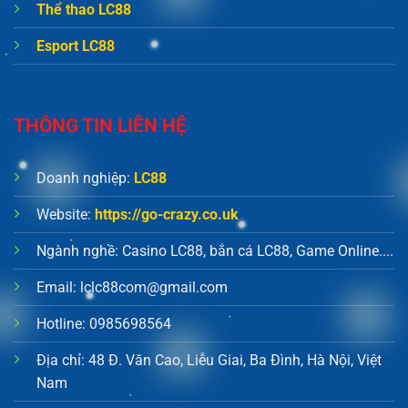
Thể thao LC88
Esport LC88
THÔNG TIN LIÊN HỆ
Doanh nghiệp:
LC88
Website:
https://go-crazy.co.uk
Ngành nghề: Casino LC88, bắn cá LC88, Game Online....
Email:
lclc88com@gmail.com
Hotline: 0985698564
Địa chỉ: 48 Đ. Văn Cao, Liễu Giai, Ba Đình, Hà Nội, Việt
Nam