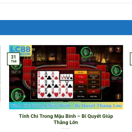
31
Th8
Tính Chi Trong Mậu Binh – Bí Quyết Giúp
Thắng Lớn