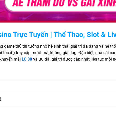
ino Trực Tuyến | Thể Thao, Slot & Li
g game thủ tin tưởng nhờ hệ sinh thái giải trí đa dạng và hệ t
i tốc độ truy cập mượt mà, không giật lag. Đặc biệt, nhà cái ca
h khuyến mãi
LC 88
và ưu đãi giá trị được cập nhật liên tục mỗi
8