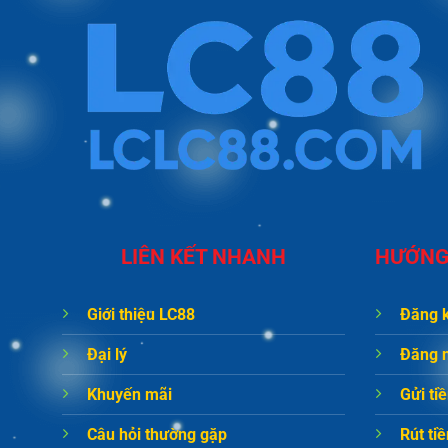
LIÊN KẾT NHANH
HƯỚNG
Giới thiệu LC88
Đăng 
Đại lý
Đăng 
Khuyến mãi
Gửi ti
Câu hỏi thường gặp
Rút ti