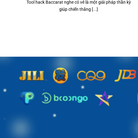
hưng
Tool hack Baccarat nghe có vẻ là một giải pháp thần kỳ
giúp chiến thắng [...]