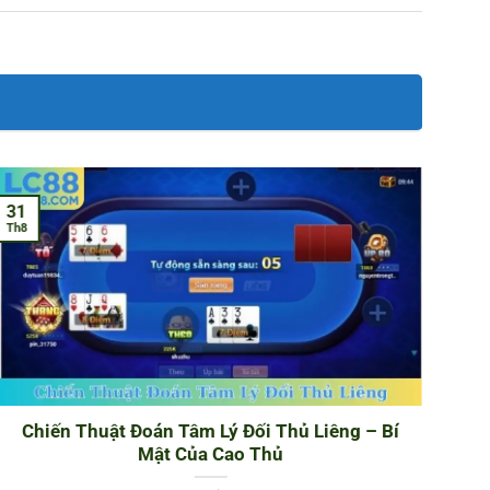
31
31
Th8
Th8
Chiến Thuật Đoán Tâm Lý Đối Thủ Liêng – Bí
T
Mật Của Cao Thủ