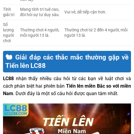
Tính
Mang tính trí tuệ cao,
Vui vẻ, dễ tiếp cận hơn.
giải trí
đòi hỏi sự tư duy sâu.
Số
lượng
Thường chơi 4 người,
Thường chơi từ 2 đến 4 người, mỗi
người
mỗi người 13 lá.
người 13 lá.
chơi
🐿️ Giải đáp các thắc mắc thường gặp về
Tiến lên LC88
LC88
nhận thấy nhiều câu hỏi từ các bạn về luật chơi và
cách phân biệt hai phiên bản
Tiến lên miền Bắc so với miền
Nam
. Dưới đây là một số câu hỏi được quan tâm nhất.