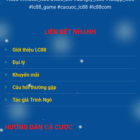
#lc88_game #cacuoc_lc88 #lc88com
LIÊN KẾT NHANH
Giới thiệu LC88
Đại lý
Khuyến mãi
Câu hỏi thường gặp
Tác giả Trình Ngô
HƯỚNG DẪN CÁ CƯỢC