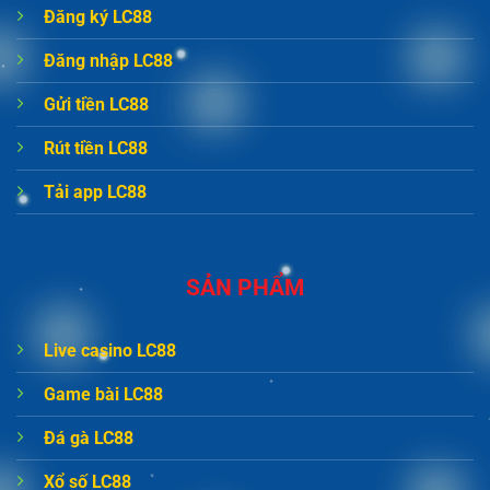
Đăng ký LC88
Đăng nhập LC88
Gửi tiền LC88
Rút tiền LC88
Tải app LC88
SẢN PHẨM
Live casino LC88
Game bài LC88
Đá gà LC88
Xổ số LC88