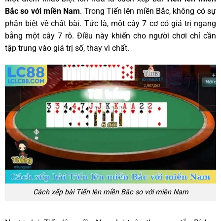
Bắc so với miền Nam
. Trong Tiến lên miền Bắc, không có sự
phân biệt về chất bài. Tức là, một cây 7 cơ có giá trị ngang
bằng một cây 7 rô. Điều này khiến cho người chơi chỉ cần
tập trung vào giá trị số, thay vì chất.
Cách xếp bài Tiến lên miền Bắc so với miền Nam