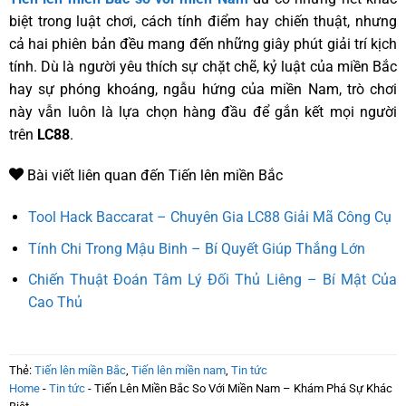
biệt trong luật chơi, cách tính điểm hay chiến thuật, nhưng
cả hai phiên bản đều mang đến những giây phút giải trí kịch
tính. Dù là người yêu thích sự chặt chẽ, kỷ luật của miền Bắc
hay sự phóng khoáng, ngẫu hứng của miền Nam, trò chơi
này vẫn luôn là lựa chọn hàng đầu để gắn kết mọi người
trên
LC88
.
Bài viết liên quan đến Tiến lên miền Bắc
Tool Hack Baccarat – Chuyên Gia LC88 Giải Mã Công Cụ
Tính Chi Trong Mậu Binh – Bí Quyết Giúp Thắng Lớn
Chiến Thuật Đoán Tâm Lý Đối Thủ Liêng – Bí Mật Của
Cao Thủ
Thẻ:
Tiến lên miền Bắc
,
Tiến lên miền nam
,
Tin tức
Home
-
Tin tức
-
Tiến Lên Miền Bắc So Với Miền Nam – Khám Phá Sự Khác