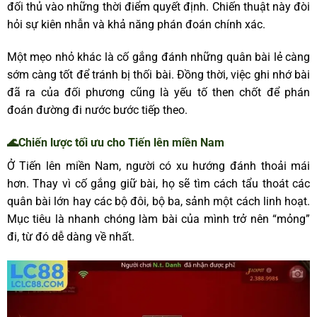
đối thủ vào những thời điểm quyết định. Chiến thuật này đòi
hỏi sự kiên nhẫn và khả năng phán đoán chính xác.
Một mẹo nhỏ khác là cố gắng đánh những quân bài lẻ càng
sớm càng tốt để tránh bị thối bài. Đồng thời, việc ghi nhớ bài
đã ra của đối phương cũng là yếu tố then chốt để phán
đoán đường đi nước bước tiếp theo.
🌊Chiến lược tối ưu cho Tiến lên miền Nam
Ở Tiến lên miền Nam, người có xu hướng đánh thoải mái
hơn. Thay vì cố gắng giữ bài, họ sẽ tìm cách tẩu thoát các
quân bài lớn hay các bộ đôi, bộ ba, sảnh một cách linh hoạt.
Mục tiêu là nhanh chóng làm bài của mình trở nên “mỏng”
đi, từ đó dễ dàng về nhất.