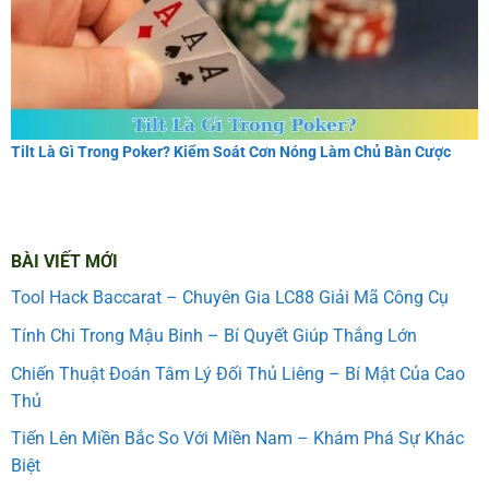
Tilt Là Gì Trong Poker? Kiểm Soát Cơn Nóng Làm Chủ Bàn Cược
BÀI VIẾT MỚI
Tool Hack Baccarat – Chuyên Gia LC88 Giải Mã Công Cụ
Tính Chi Trong Mậu Binh – Bí Quyết Giúp Thắng Lớn
Chiến Thuật Đoán Tâm Lý Đối Thủ Liêng – Bí Mật Của Cao
Thủ
Tiến Lên Miền Bắc So Với Miền Nam – Khám Phá Sự Khác
Biệt