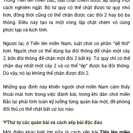
Trong Tiến lên miền Bắc, luật chặt chém được áp dụng một
cách nghiêm ngặt. Bộ tứ quý có thể chặt được tứ quý nhỏ
hơn, đồng thời cũng có thể chặn được các đôi 2 hay bộ ba
thông. Điều này tạo ra một vòng lặp chặt chém vô cùng
phức tạp và kịch tính.
Ngược lại, ở Tiến lên miền Nam, luật chơi có phần “dễ thở”
hơn. Người chơi có thể dùng ba đôi thông để chặn một cây
2, bốn đôi thông để chặn một đôi 2 bất kỳ. Tứ quý chỉ có thể
chặn duy nhất một cây 2 và có thể “ép” được ba đôi thông.
Dù vậy, nó lại không thể chặn được đôi 2.
Những quy định này khiến người chơi miền Nam cảm thấy
thoải mái hơn trong việc đánh bài, trong khi dân chơi miền
Bắc lại phải tính toán kỹ lưỡng từng quân bài một, đề phòng
đối thủ có thể chặt bất cứ lúc nào.
➰Thứ tự các quân bài và cách xếp bài độc đáo
Một điểm khác biệt lớn nữa là cách xếp bài
Tiến lên miền