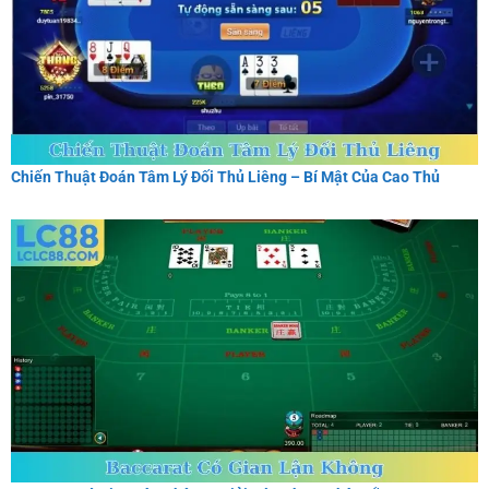
Chiến Thuật Đoán Tâm Lý Đối Thủ Liêng – Bí Mật Của Cao Thủ