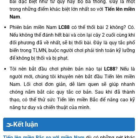
bài đặc biệt như tứ quý hay bộ ba thông. Đây là một
trong những điểm khác biệt lớn nhất so với
Tiến lên miền
Nam
.
Phiên bản miền Nam
LC88
có thể thối bài 2 không? Có.
Nếu không thể đánh hết bài và còn lại cây 2 cuối cùng khi
đối phương đã về nhất, sẽ bị thối bài. Đây là quy tắc phổ
biến trong TLMN, buộc người chơi phải tính toán kỹ lưỡng
để không bị thối và bị phạt.
Tôi nên bắt đầu chơi phiên bản nào tại
LC88
? Nếu là
người mới, chúng tôi khuyên nên bắt đầu Tiến lên miền
Nam. Lối chơi đơn giản, dễ làm quen sẽ giúp nhanh
chóng nắm bắt các quy tắc cơ bản. Sau khi đã thành
thạo, có thể thử sức Tiến lên miền Bắc để nâng cao kỹ
năng tư duy và chiến thuật của mình.
🌫️Kết luận
Tiến lên miền Bắc so với miền Nam
dù có những nét khác