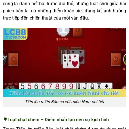
cùng là đánh hết bài trước đối thủ, nhưng luật chơi giữa hai
phiên bản lại có những điểm khác biệt đáng kể, ảnh hưởng
trực tiếp đến chiến thuật của mỗi ván đấu.
Tiến lên miền Bắc so với miền Nam chi tiết
🌳Luật chặt chém – Điểm nhấn tạo nên sự kịch tính