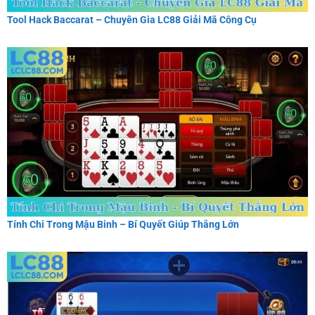
Tool Hack Baccarat – Chuyên Gia LC88 Giải Mã Công Cụ
Tính Chi Trong Mậu Binh – Bí Quyết Giúp Thắng Lớn