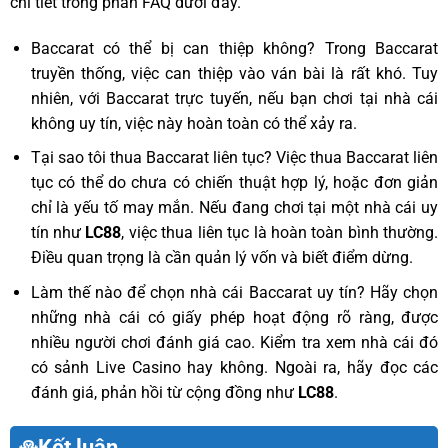
chi tiết trong phần FAQ dưới đây.
Baccarat có thể bị can thiệp không? Trong Baccarat
truyền thống, việc can thiệp vào ván bài là rất khó. Tuy
nhiên, với Baccarat trực tuyến, nếu bạn chơi tại nhà cái
không uy tín, việc này hoàn toàn có thể xảy ra.
Tại sao tôi thua Baccarat liên tục? Việc thua Baccarat liên
tục có thể do chưa có chiến thuật hợp lý, hoặc đơn giản
chỉ là yếu tố may mắn. Nếu đang chơi tại một nhà cái uy
tín như
LC88
, việc thua liên tục là hoàn toàn bình thường.
Điều quan trọng là cần quản lý vốn và biết điểm dừng.
Làm thế nào để chọn nhà cái Baccarat uy tín? Hãy chọn
những nhà cái có giấy phép hoạt động rõ ràng, được
nhiều người chơi đánh giá cao. Kiểm tra xem nhà cái đó
có sảnh Live Casino hay không. Ngoài ra, hãy đọc các
đánh giá, phản hồi từ cộng đồng như
LC88
.
⛄Kết luận