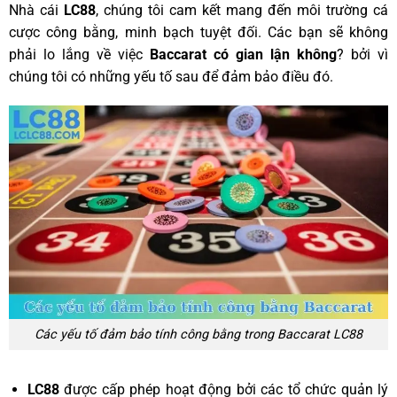
Nhà cái
LC88
, chúng tôi cam kết mang đến môi trường cá
cược công bằng, minh bạch tuyệt đối. Các bạn sẽ không
phải lo lắng về việc
Baccarat có gian lận không
? bởi vì
chúng tôi có những yếu tố sau để đảm bảo điều đó.
Các yếu tố đảm bảo tính công bằng trong Baccarat LC88
LC88
được cấp phép hoạt động bởi các tổ chức quản lý