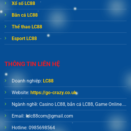
Xổ số LC88
Bắn cá LC88
Thể thao LC88
Esport LC88
THÔNG TIN LIÊN HỆ
Doanh nghiệp:
LC88
Website:
https://go-crazy.co.uk
Ngành nghề: Casino LC88, bắn cá LC88, Game Online....
Email:
lclc88com@gmail.com
Hotline: 0985698564