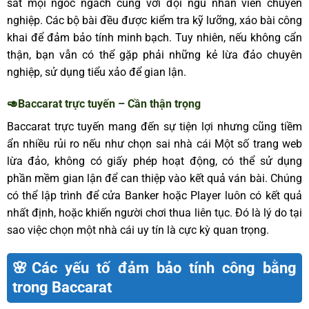
sát mọi ngóc ngách cùng với đội ngũ nhân viên chuyên
nghiệp. Các bộ bài đều được kiểm tra kỹ lưỡng, xáo bài công
khai để đảm bảo tính minh bạch. Tuy nhiên, nếu không cẩn
thận, bạn vẫn có thể gặp phải những kẻ lừa đảo chuyên
nghiệp, sử dụng tiểu xảo để gian lận.
🥑Baccarat trực tuyến – Cần thận trọng
Baccarat trực tuyến mang đến sự tiện lợi nhưng cũng tiềm
ẩn nhiều rủi ro nếu như chọn sai nhà cái Một số trang web
lừa đảo, không có giấy phép hoạt động, có thể sử dụng
phần mềm gian lận để can thiệp vào kết quả ván bài. Chúng
có thể lập trình để cửa Banker hoặc Player luôn có kết quả
nhất định, hoặc khiến người chơi thua liên tục. Đó là lý do tại
sao việc chọn một nhà cái uy tín là cực kỳ quan trọng.
🌸Các yếu tố đảm bảo tính công bằng
trong Baccarat