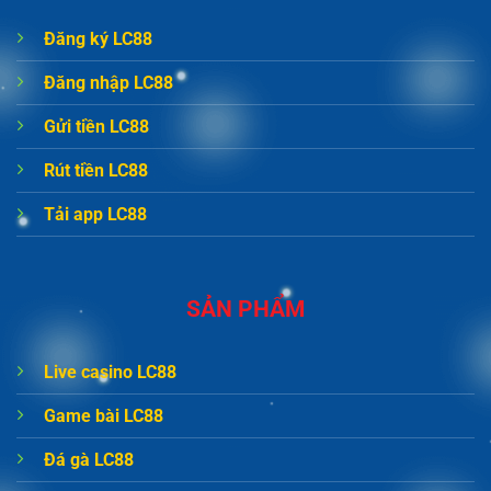
Đăng ký LC88
Đăng nhập LC88
Gửi tiền LC88
Rút tiền LC88
Tải app LC88
SẢN PHẨM
Live casino LC88
Game bài LC88
Đá gà LC88