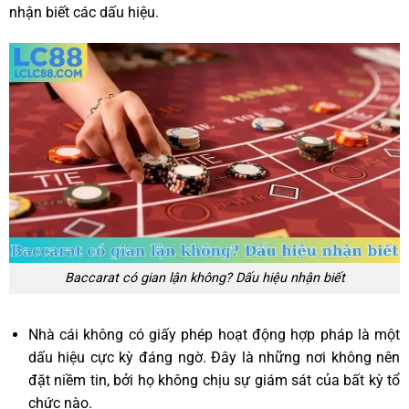
nhận biết các dấu hiệu.
Baccarat có gian lận không? Dấu hiệu nhận biết
Nhà cái không có giấy phép hoạt động hợp pháp là một
dấu hiệu cực kỳ đáng ngờ. Đây là những nơi không nên
đặt niềm tin, bởi họ không chịu sự giám sát của bất kỳ tổ
chức nào.