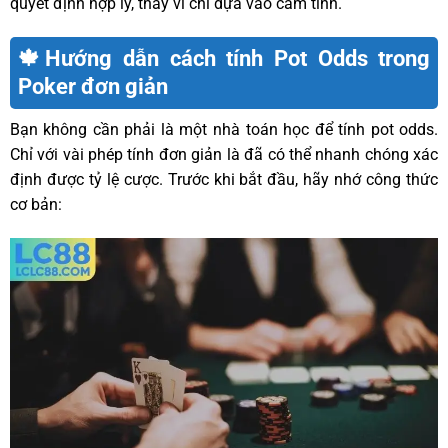
quyết định hợp lý, thay vì chỉ dựa vào cảm tính.
🍁Hướng dẫn cách tính Pot Odds trong
Poker đơn giản
Bạn không cần phải là một nhà toán học để tính pot odds.
Chỉ với vài phép tính đơn giản là đã có thể nhanh chóng xác
định được tỷ lệ cược. Trước khi bắt đầu, hãy nhớ công thức
cơ bản: