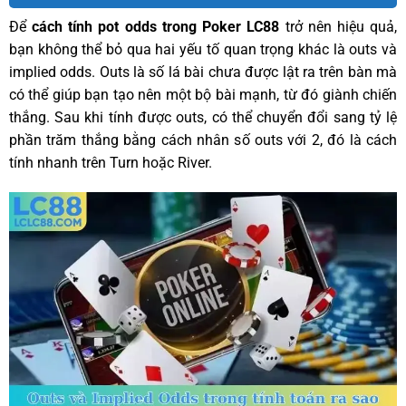
Để
cách tính pot odds trong Poker LC88
trở nên hiệu quả,
bạn không thể bỏ qua hai yếu tố quan trọng khác là outs và
implied odds. Outs là số lá bài chưa được lật ra trên bàn mà
có thể giúp bạn tạo nên một bộ bài mạnh, từ đó giành chiến
thắng. Sau khi tính được outs, có thể chuyển đổi sang tỷ lệ
phần trăm thắng bằng cách nhân số outs với 2, đó là cách
tính nhanh trên Turn hoặc River.