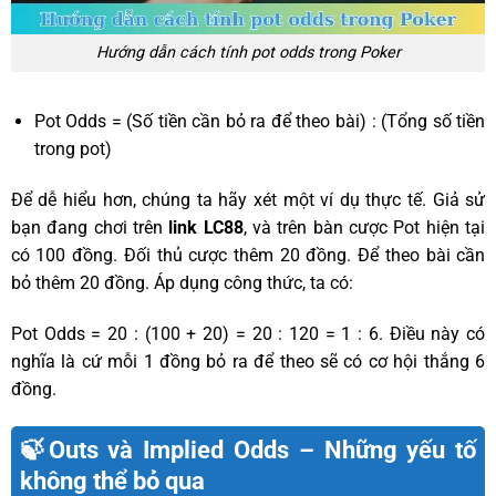
Hướng dẫn cách tính pot odds trong Poker
Pot Odds = (Số tiền cần bỏ ra để theo bài) : (Tổng số tiền
trong pot)
Để dễ hiểu hơn, chúng ta hãy xét một ví dụ thực tế. Giả sử
bạn đang chơi trên
link LC88
, và trên bàn cược Pot hiện tại
có 100 đồng. Đối thủ cược thêm 20 đồng. Để theo bài cần
bỏ thêm 20 đồng. Áp dụng công thức, ta có:
Pot Odds = 20 : (100 + 20) = 20 : 120 = 1 : 6. Điều này có
nghĩa là cứ mỗi 1 đồng bỏ ra để theo sẽ có cơ hội thắng 6
đồng.
🍃Outs và Implied Odds – Những yếu tố
không thể bỏ qua