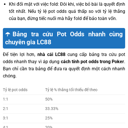
Khi đối mặt với việc fold: Đôi khi, việc bỏ bài là quyết định
tốt nhất. Nếu tỷ lệ pot odds quá thấp so với tỷ lệ thắng
của bạn, đừng tiếc nuối mà hãy fold để bảo toàn vốn.
☂️Bảng tra cứu Pot Odds nhanh cùng
chuyên gia LC88
Để tiện lợi hơn,
nhà cái LC88
cung cấp bảng tra cứu pot
odds nhanh thay vì áp dụng
cách tính pot odds trong Poker
.
Bạn chỉ cần tra bảng để đưa ra quyết định một cách nhanh
chóng.
Tỷ lệ pot odds
Tỷ lệ % thắng tối thiểu để theo
1:1
50%
2:1
33.33%
3:1
25%
4:1
20%