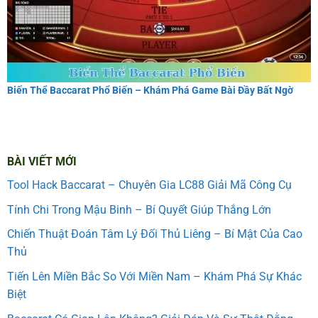
Biến Thể Baccarat Phổ Biến – Khám Phá Game Bài Đầy Bất Ngờ
BÀI VIẾT MỚI
Tool Hack Baccarat – Chuyên Gia LC88 Giải Mã Công Cụ
Tính Chi Trong Mậu Binh – Bí Quyết Giúp Thắng Lớn
Chiến Thuật Đoán Tâm Lý Đối Thủ Liêng – Bí Mật Của Cao
Thủ
Tiến Lên Miền Bắc So Với Miền Nam – Khám Phá Sự Khác
Biệt