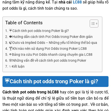
nâng tầm kỹ năng đáng kể. Tại
nhà cái
LC88
sẽ giúp hiểu rõ
pot odds là gì, cách tính toán chúng ra sao.
Table of Contents
☔Cách tính pot odds trong Poker là gì?
🍁Hướng dẫn cách tính Pot Odds trong Poker đơn giản
🍃Outs và Implied Odds – Những yếu tố không thể bỏ qua
🍸Khi nào nên sử dụng Pot Odds trong Poker LC88
☂️Bảng tra cứu Pot Odds nhanh cùng chuyên gia LC88
🌸Những vấn đề về cách tính pot odds trong Poker
✨Kết luận
☔Cách tính pot odds trong Poker là gì?
Cách tính pot odds trong bLC88
hay còn gọi là tỷ lệ cược tố,
là thuật ngữ dùng để chỉ tỷ lệ giữa số tiền bạn cần bỏ ra để
theo một ván bài so với tổng số tiền có trong pot . Về cơ bản,
việc tính toán pot odds giúp xác định xem việc theo bài có