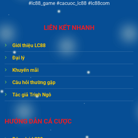
#lc88_game #cacuoc_lc88 #lc88com
LIÊN KẾT NHANH
Giới thiệu LC88
Đại lý
Khuyến mãi
Câu hỏi thường gặp
Tác giả Trình Ngô
HƯỚNG DẪN CÁ CƯỢC