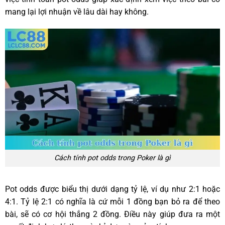
mang lại lợi nhuận về lâu dài hay không.
Cách tính pot odds trong Poker là gì
Pot odds được biểu thị dưới dạng tỷ lệ, ví dụ như 2:1 hoặc
4:1. Tỷ lệ 2:1 có nghĩa là cứ mỗi 1 đồng bạn bỏ ra để theo
bài, sẽ có cơ hội thắng 2 đồng. Điều này giúp đưa ra một