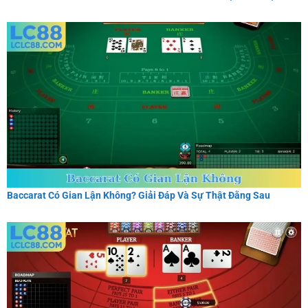
Baccarat Có Gian Lận Không? Giải Đáp Và Sự Thật Đằng Sau