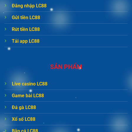
Đăng nhập LC88
Gửi tiền LC88
Rút tiền LC88
Tải app LC88
SẢN PHẨM
Live casino LC88
Game bài LC88
Đá gà LC88
Xổ số LC88
Bắn cá LC88