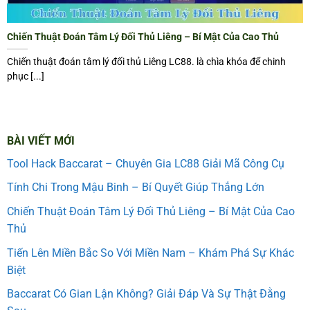
Chiến Thuật Đoán Tâm Lý Đối Thủ Liêng – Bí Mật Của Cao Thủ
Chiến thuật đoán tâm lý đối thủ Liêng LC88. là chìa khóa để chinh
phục [...]
BÀI VIẾT MỚI
Tool Hack Baccarat – Chuyên Gia LC88 Giải Mã Công Cụ
Tính Chi Trong Mậu Binh – Bí Quyết Giúp Thắng Lớn
Chiến Thuật Đoán Tâm Lý Đối Thủ Liêng – Bí Mật Của Cao
Thủ
Tiến Lên Miền Bắc So Với Miền Nam – Khám Phá Sự Khác
Biệt
Baccarat Có Gian Lận Không? Giải Đáp Và Sự Thật Đằng