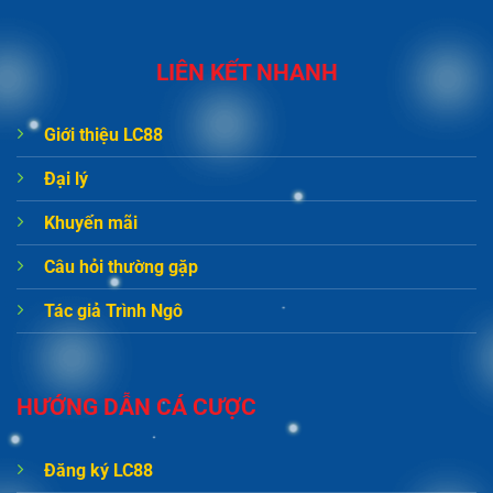
LIÊN KẾT NHANH
Giới thiệu LC88
Đại lý
Khuyến mãi
Câu hỏi thường gặp
Tác giả Trình Ngô
HƯỚNG DẪN CÁ CƯỢC
Đăng ký LC88