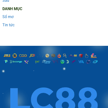
Sau
DANH MỤC
Sổ mơ
Tin tức